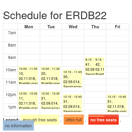
Schedule for ERDB22
Mon
Tue
Wed
Thu
Fri
7am
8am
9am
9:15 - 10:45
9:15 - 10:45
41,
42,
10am
10:00 - 11:30
10:00 - 11:30
02.09.014,
02.11.018,
10:15 - 11:45
10,
20,
Seminarraum
Praktikumsraum
30,
02.11.018,
02.11.018,
(5609.02.014)
(5611.02.018)
11am
02.09.014,
Praktikumsraum
Praktikumsraum
M. Fesl
S.
Seminarraum
(5611.02.018)
(5611.02.018)
Dau
(5609.02.014)
L.
K. Nickel
12pm
12:00 - 13:30
12:00 - 13:30
A. Riedl
12:15 - 13:45
12:15 - 13:45
11,
21,
Kaltenstadler
31,
51,
02.11.018,
02.09.014,
1pm
02.09.014,
02.11.018,
Praktikumsraum
Seminarraum
Seminarraum
Praktikumsrau
(5611.02.018)
(5609.02.014)
(5609.02.014)
(5611.02.018)
L.
M. Lingsch
2pm
14:00 - 15:30
14:00 - 15:30
14:00 - 15:30
14:00 - 15:30
14:00 - 15:30
Legend:
enough free seats
,
often full
,
no free seats
,
A. Riedl
S. Knoethig
14:15 - 15:45
12,
22,
32,
44,
46,
Kaltenstadler
no information
52,
02.11.018,
02.09.014,
02.11.018,
02.11.018,
00.13.036,
3pm
02.11.018,