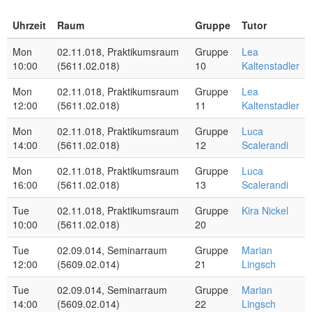
Praktikumsraum
Seminarraum
Praktikumsraum
Praktikumsraum
Seminarraum
Praktikumsrau
(5611.02.018)
(5609.02.014)
(5611.02.018)
(5611.02.018)
(5613.EG.036)
(5611.02.018)
Uhrzeit
Raum
Gruppe
Tutor
L.
M. Lingsch
Y.
M. Fesl
S.
4pm
16:00 - 17:30
16:00 - 17:30
16:05 - 17:35
S. Knoethig
13,
23,
Scalerandi
Cherkashyn
Dau
33,
02.11.018,
02.11.018,
Mon
02.11.018, Praktikumsraum
Gruppe
Lea
02.11.018,
5pm
Praktikumsraum
Praktikumsraum
Praktikumsraum
10:00
(5611.02.018)
10
Kaltenstadler
(5611.02.018)
(5611.02.018)
(5611.02.018)
L.
K. Nickel
6pm
Y.
Mon
02.11.018, Praktikumsraum
Gruppe
Lea
Scalerandi
Cherkashyn
12:00
(5611.02.018)
11
Kaltenstadler
Mon
02.11.018, Praktikumsraum
Gruppe
Luca
14:00
(5611.02.018)
12
Scalerandi
Mon
02.11.018, Praktikumsraum
Gruppe
Luca
16:00
(5611.02.018)
13
Scalerandi
Tue
02.11.018, Praktikumsraum
Gruppe
Kira Nickel
10:00
(5611.02.018)
20
Tue
02.09.014, Seminarraum
Gruppe
Marian
12:00
(5609.02.014)
21
Lingsch
Tue
02.09.014, Seminarraum
Gruppe
Marian
14:00
(5609.02.014)
22
Lingsch