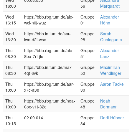
Wed
00.08.053
Gruppe
Alexandra
16:00
56
Marquardt
Wed
https://bbb.rbg.tum.de/ale-
Gruppe
Alexander
16:15
wcl-n0j-wuz
01
Höhn
Wed
https://bbb.in.tum.de/sar-
Gruppe
Sarah
16:30
lwn-d2i-wse
28
Ouologuem
Thu
https://bbb.rbg.tum.de/ale-
Gruppe
Alexander
08:30
8ba-7rf-jle
51
Lanz
Thu
https://bbb.in.tum.de/max-
Gruppe
Maximilian
08:30
4qt-6vk
52
Wendlinger
Thu
https://bbb.rbg.tum.de/aar-
Gruppe
Aaron Tacke
10:00
x7c-a3e
30
Thu
https://bbb.rbg.tum.de/noa-
Gruppe
Noah
10:00
0ox-v1t-32e
48
Dormann
Thu
02.09.014
Gruppe
Dorit Hübner
10:15
34