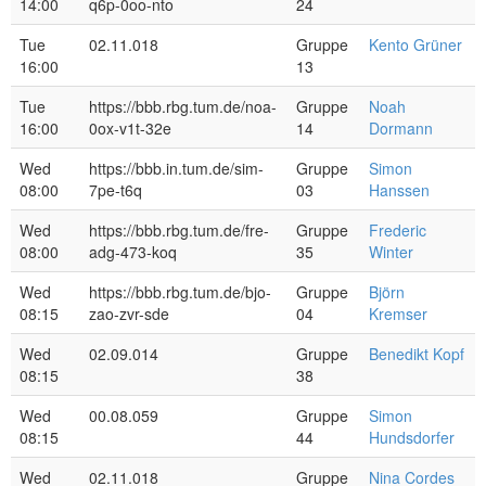
14:00
q6p-0oo-nto
24
Tue
02.11.018
Gruppe
Kento Grüner
16:00
13
Tue
https://bbb.rbg.tum.de/noa-
Gruppe
Noah
16:00
0ox-v1t-32e
14
Dormann
Wed
https://bbb.in.tum.de/sim-
Gruppe
Simon
08:00
7pe-t6q
03
Hanssen
Wed
https://bbb.rbg.tum.de/fre-
Gruppe
Frederic
08:00
adg-473-koq
35
Winter
Wed
https://bbb.rbg.tum.de/bjo-
Gruppe
Björn
08:15
zao-zvr-sde
04
Kremser
Wed
02.09.014
Gruppe
Benedikt Kopf
08:15
38
Wed
00.08.059
Gruppe
Simon
08:15
44
Hundsdorfer
Wed
02.11.018
Gruppe
Nina Cordes