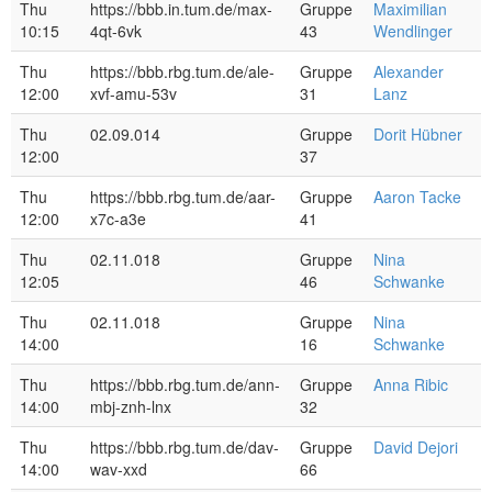
Thu
https://bbb.in.tum.de/max-
Gruppe
Maximilian
10:15
4qt-6vk
43
Wendlinger
Thu
https://bbb.rbg.tum.de/ale-
Gruppe
Alexander
12:00
xvf-amu-53v
31
Lanz
Thu
02.09.014
Gruppe
Dorit Hübner
12:00
37
Thu
https://bbb.rbg.tum.de/aar-
Gruppe
Aaron Tacke
12:00
x7c-a3e
41
Thu
02.11.018
Gruppe
Nina
12:05
46
Schwanke
Thu
02.11.018
Gruppe
Nina
14:00
16
Schwanke
Thu
https://bbb.rbg.tum.de/ann-
Gruppe
Anna Ribic
14:00
mbj-znh-lnx
32
Thu
https://bbb.rbg.tum.de/dav-
Gruppe
David Dejori
14:00
wav-xxd
66