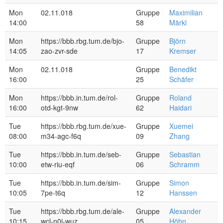
Mon
02.11.018
Gruppe
Maximilian
14:00
58
Märkl
Mon
https://bbb.rbg.tum.de/bjo-
Gruppe
Björn
14:05
zao-zvr-sde
17
Kremser
Mon
02.11.018
Gruppe
Benedikt
16:00
25
Schäfer
Mon
https://bbb.in.tum.de/rol-
Gruppe
Roland
16:00
otd-kgt-9nw
62
Haidari
Tue
https://bbb.rbg.tum.de/xue-
Gruppe
Xuemei
08:00
m34-agc-f6q
09
Zhang
Tue
https://bbb.in.tum.de/seb-
Gruppe
Sebastian
10:00
etw-riu-eqf
06
Schramm
Tue
https://bbb.in.tum.de/sim-
Gruppe
Simon
10:05
7pe-t6q
12
Hanssen
Tue
https://bbb.rbg.tum.de/ale-
Gruppe
Alexander
10:15
wcl-n0j-wuz
05
Höhn